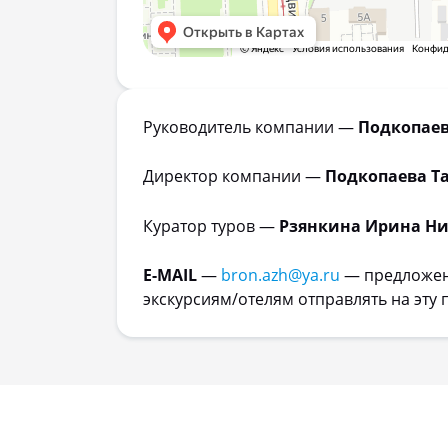
Руководитель компании —
Подкопаев
Директор компании —
Подкопаева Т
Куратор туров —
Рзянкина Ирина Н
E-MAIL
—
bron.azh@ya.ru
— предложен
экскурсиям/отелям отправлять на эту 