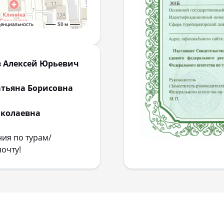
 Алексей Юрьевич
атьяна Борисовна
иколаевна
ия по турам/
почту!