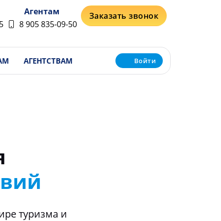
Агентам
Заказать звонок
5
8 905 835-09-50
АМ
АГЕНТСТВАМ
Войти
я
твий
ире туризма и