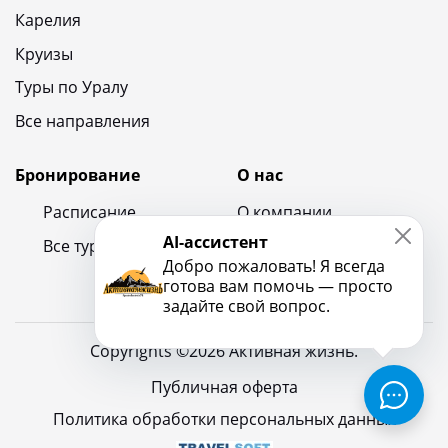
Карелия
Круизы
Туры по Уралу
Все направления
Бронирование
О нас
Расписание
О компании
AI-ассистент
Все туры
Контакты
Добро пожаловать! Я всегда
Новости и блог
готова вам помочь — просто
задайте свой вопрос.
Copyrights ©2026 Активная жизнь.
Публичная оферта
Политика обработки персональных данных