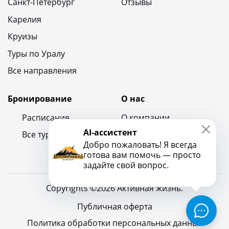
Санкт-Петербург
Отзывы
Карелия
Круизы
Туры по Уралу
Все направления
Бронирование
О нас
Расписание
О компании
AI-ассистент
Все туры
Контакты
Добро пожаловать! Я всегда
Новости и блог
готова вам помочь — просто
задайте свой вопрос.
Copyrights ©2026 Активная жизнь.
Публичная оферта
Политика обработки персональных данных