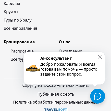
Карелия
Круизы
Туры по Уралу
Все направления
Бронирование
О нас
Расписание
О компании
AI-консультант
Все туры
Контакты
Добро пожаловать! Я всегда
Новости и блог
готова вам помочь — просто
задайте свой вопрос.
Copyrights ©2026 Активная жизнь.
Публичная оферта
Политика обработки персональных данных