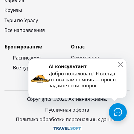
Карелия
Круизы
Туры по Уралу
Все направления
Бронирование
О нас
Расписание
О компании
AI-консультант
Все туры
Контакты
Добро пожаловать! Я всегда
Новости и блог
готова вам помочь — просто
задайте свой вопрос.
Copyrights ©2026 Активная жизнь.
Публичная оферта
Политика обработки персональных данных