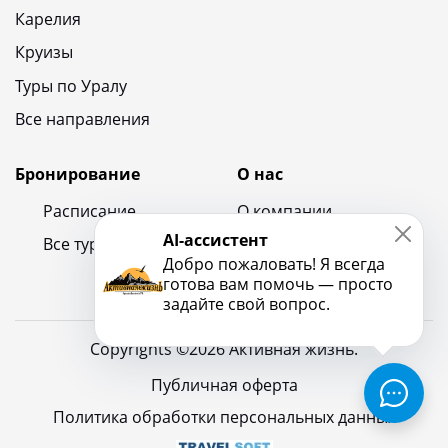
Карелия
Круизы
Туры по Уралу
Все направления
Бронирование
О нас
Расписание
О компании
AI-ассистент
Все туры
Контакты
Добро пожаловать! Я всегда
Новости и блог
готова вам помочь — просто
задайте свой вопрос.
Copyrights ©2026 Активная жизнь.
Публичная оферта
Политика обработки персональных данных