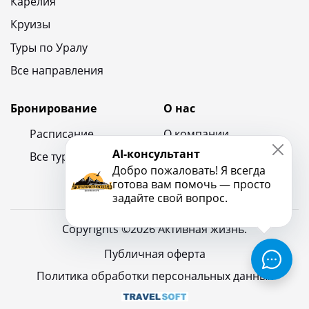
Карелия
Круизы
Туры по Уралу
Все направления
Бронирование
О нас
Расписание
О компании
AI-консультант
Все туры
Контакты
Добро пожаловать! Я всегда
Новости и блог
готова вам помочь — просто
задайте свой вопрос.
Copyrights ©2026 Активная жизнь.
Публичная оферта
Политика обработки персональных данных