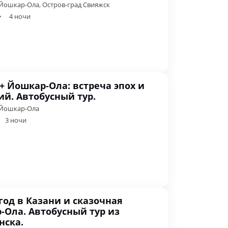
Йошкар-Ола, Остров-град Свияжск
4 ночи
+ Йошкар-Ола: встреча эпох и
й. Автобусный тур.
 Йошкар-Ола
3 ночи
од в Казани и сказочная
-Ола. Автобусный тур из
нска.