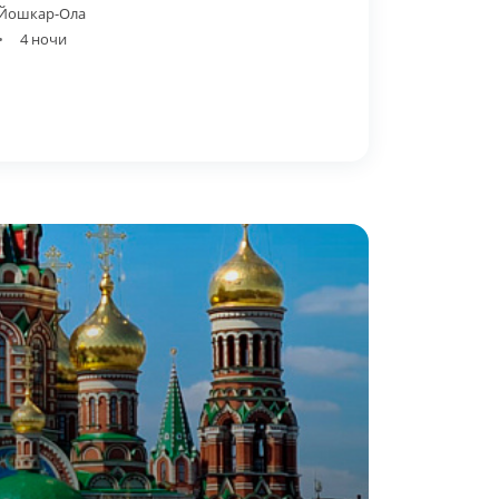
 Йошкар-Ола
4 ночи