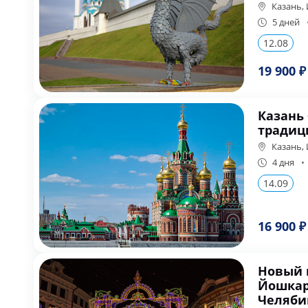
Казань, 
5 дней
12.08
19 900 ₽
Казань 
традици
Казань,
4 дня
14.09
16 900 ₽
Новый г
Йошкар
Челяби