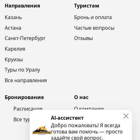
Направления
Туристам
Казань
Бронь и оплата
Астана
Частые вопросы
Санкт-Петербург
Отзывы
Карелия
Круизы
Туры по Уралу
Все направления
Бронирование
О нас
Расписание
О компании
AI-ассистент
Все туры
Контакты
Добро пожаловать! Я всегда
Новости и блог
готова вам помочь — просто
задайте свой вопрос.