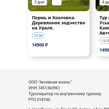
3 дня
4 д
Пермь и Хохловка.
Тур
Деревянное зодчество
Усь
на Урале.
Кам
Авт
14.08
18.0
14900 ₽
1490
ООО "Активная жизнь"
ИНН 7451360961
Туроператор по внутреннему туризму
РТО 018740